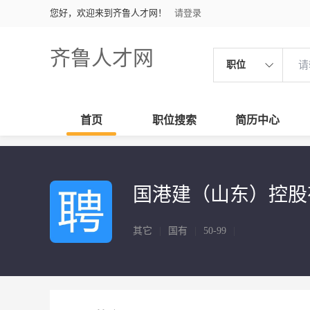
您好，欢迎来到齐鲁人才网！
请登录
齐鲁人才网
职位
首页
职位搜索
简历中心
国港建（山东）控股
其它
|
国有
|
50-99
|